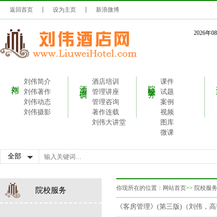
返回首页
设为主页
新浪微博
2026年
刘伟简介
酒店培训
课件
刘伟
酒店培训
院校服务
刘伟著作
管理讲座
试题
刘伟动态
管理咨询
案例
刘伟摄影
著作连载
视频
刘伟大讲堂
图库
微课
你现所在的位置：
网站首页
>>
院校服
院校服务
《客房管理》(第三版)（刘伟，高