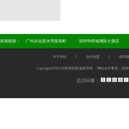
友情链接：
广州从化碧水湾度假村
深圳华侨城洲际大酒店
关于本站
合作加盟
保护
Copyright@2026 刘伟酒店网 版权所有 网站合作事宜，请
总访问量：