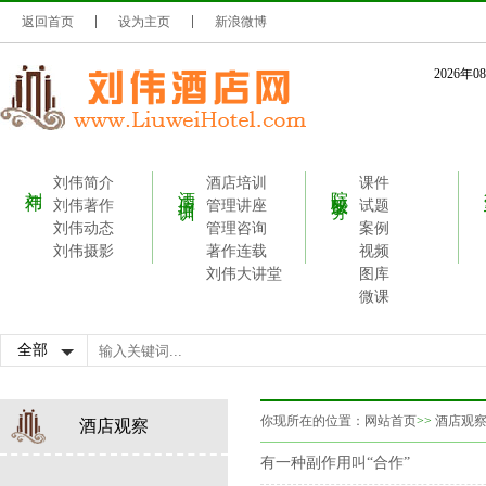
返回首页
设为主页
新浪微博
2026年
刘伟简介
酒店培训
课件
刘伟
酒店培训
院校服务
刘伟著作
管理讲座
试题
刘伟动态
管理咨询
案例
刘伟摄影
著作连载
视频
刘伟大讲堂
图库
微课
你现所在的位置：
网站首页
>>
酒店观
酒店观察
有一种副作用叫“合作”