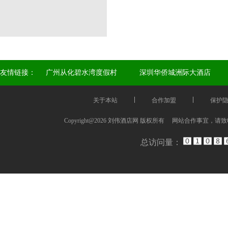
友情链接：
广州从化碧水湾度假村
深圳华侨城洲际大酒店
关于本站
合作加盟
保护
Copyright@2026 刘伟酒店网 版权所有 网站合作事宜，请
总访问量：