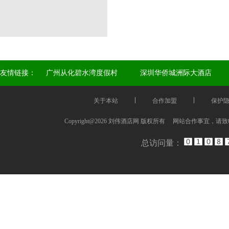
友情链接：
广州从化碧水湾度假村
深圳华侨城洲际大酒店
关于本站
合作加盟
保护
Copyright@2026 刘伟酒店网 版权所有 网站合作事宜，请
总访问量：