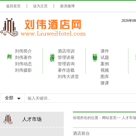
返回首页
设为主页
新浪微博
2026年
刘伟简介
酒店培训
课件
刘伟
酒店培训
院校服务
刘伟著作
管理讲座
试题
刘伟动态
管理咨询
案例
刘伟摄影
著作连载
视频
刘伟大讲堂
图库
微课
你现所在的位置：
网站首页
>>
人才市
人才市场
酒店前台