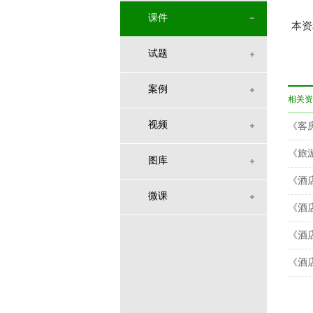
课件
本资
试题
案例
相关资
视频
《客
《旅
图库
《酒
微课
《酒
《酒
《酒