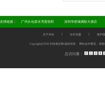
友情链接：
广州从化碧水湾度假村
深圳华侨城洲际大酒店
关于本站
合作加盟
保护
Copyright@2026 刘伟酒店网 版权所有 网站合作事宜，请
总访问量：