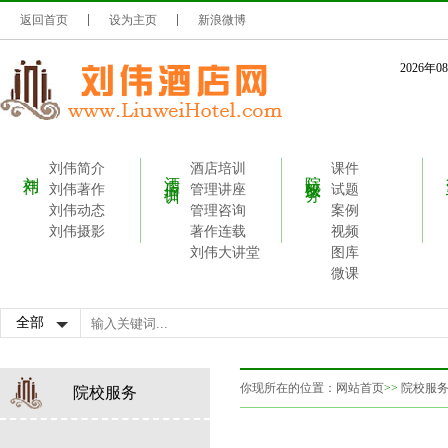
返回首页
设为主页
新浪微博
2026年
刘伟简介
酒店培训
课件
刘伟
酒店培训
院校服务
刘伟著作
管理讲座
试题
刘伟动态
管理咨询
案例
刘伟摄影
著作连载
视频
刘伟大讲堂
图库
微课
你现所在的位置：
网站首页
>>
院校服
院校服务